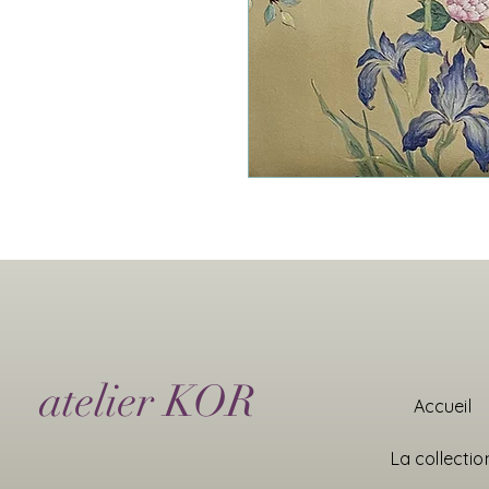
atelier KOR
Accueil
La collectio